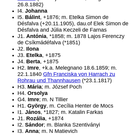
26.8.1882)
I4.
Johanna
I5.
Bálint
, +1876; m. Etelka Simon de
Désfalva (+20.11.1905), dau.of Elek Simon de
Désfalva and Júlia Keczeli de Farnas
J1.
Antónia
, *1858; m. 1878 Lajos Ferenczy
de Csíkmádéfalva (*1851)
J2.
Ilona
J3.
Etelka
, +1875
J4.
Berta
, +1875
H2.
Imre
, +k.a. Melegnano 18.6.1859; m.
22.1.1840
Gfn Franciska von Harrach zu
Rohrau und Thannhausen
(*23.1.1817)
H3.
Mária
; m. József Poch
H4.
Orsolya
G4.
Imre
; m. N Tillier
H1.
György
, m. Cecília Henter de Mocs
I1.
János
, *1827; m. Katalin Farkas
J1.
Rozália
, +1874
I2.
Sándor
; m. Blanka Szentiványi
I3.
Anna
; m. N Matievich