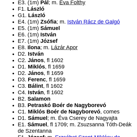
E3. (1m)
Pál
; m.
Éva Folthy
F1.
László
G1.
László
E4. (1m)
Zsófia
; m.
István Rácz de Galgó
E5. (1m)
Sámuel
E6. (1m)
István
E7. (1m)
József
E8.
Ilona
; m.
Lázár Apor
D2.
István
C2.
János
, fl 1602
D1.
Miklós
, fl 1659
D2.
János
, fl 1659
D3.
Ferenc
, fl 1659
C3.
Bálint
, fl 1602
C4.
István
, fl 1602
B2.
Salamon
B3.
Petraskó Boér de Nagyborevó
C1.
Miklós Boér de Nagyborevó
, comes
D1.
Sámuel
; m. Éva Cserey de Nagyajta
E1.
Sámuel
, fl 1709; m. Zsuzsanna Tóth-Deák
de Szentanna