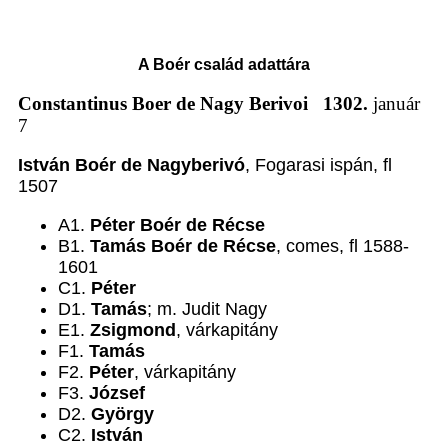
A Boér család adattára
Constantinus Boer de Nagy Berivoi
1302.
január
7
István Boér de Nagyberivó
, Fogarasi ispán, fl
1507
A1.
Péter Boér de Récse
B1.
Tamás Boér de Récse
, comes, fl 1588-
1601
C1.
Péter
D1.
Tamás
; m. Judit Nagy
E1.
Zsigmond
, várkapitány
F1.
Tamás
F2.
Péter
, várkapitány
F3.
József
D2.
György
C2.
István