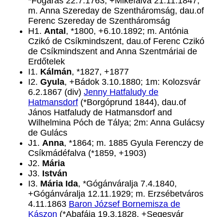
*Fogaras 22.7.1763, +Mikefalva 21.11.1847;
m. Anna Szereday de Szentháromság, dau.of
Ferenc Szereday de Szentháromság
H1.
Antal
, *1800, +6.10.1892; m. Antónia
Czikó de Csíkmindszent, dau.of Ferenc Czikó
de Csíkmindszent and Anna Szentmáriai de
Erdőtelek
I1.
Kálmán
, *1827, +1877
I2.
Gyula
, +Bádok 3.10.1880; 1m: Kolozsvár
6.2.1867 (div)
Jenny Hatfaludy de
Hatmansdorf
(*Borgóprund 1844), dau.of
János Hatfaludy de Hatmansdorf and
Wilhelmina Póch de Tálya; 2m: Anna Gulácsy
de Gulács
J1.
Anna
, *1864; m. 1885 Gyula Ferenczy de
Csíkmádéfalva (*1859, +1903)
J2.
Mária
J3.
István
I3.
Mária Ida
, *Gógánváralja 7.4.1840,
+Gógánváralja 12.11.1929; m. Erzsébetváros
4.11.1863
Baron József Bornemisza de
Kászon
(*Abafája 19.3.1828, +Segesvár