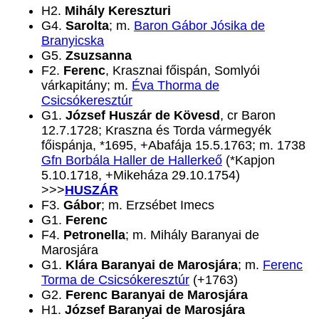
H2.
Mihály Kereszturi
G4.
Sarolta
; m.
Baron Gábor Jósika de
Branyicska
G5.
Zsuzsanna
F2.
Ferenc
, Krasznai főispán, Somlyói
várkapitány; m.
Éva Thorma de
Csicsókeresztúr
G1.
József Huszár de Kövesd
, cr Baron
12.7.1728; Kraszna és Torda vármegyék
főispánja, *1695, +Abafája 15.5.1763; m. 1738
Gfn Borbála Haller de Hallerkeő
(*Kapjon
5.10.1718, +Mikeháza 29.10.1754)
>>>
HUSZÁR
F3.
Gábor
; m. Erzsébet Imecs
G1.
Ferenc
F4.
Petronella
; m. Mihály Baranyai de
Marosjára
G1.
Klára Baranyai de Marosjára
; m.
Ferenc
Torma de Csicsókeresztúr
(+1763)
G2.
Ferenc Baranyai de Marosjára
H1.
József Baranyai de Marosjára