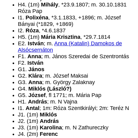
H4. (1m)
Mihály
, *23.9.1807; m. 30.10.1831
Róza Pap
I1.
Polixéna
, *3.1.1833, +1896; m. József
Bányai (*1829, +1869)
I2.
Róza
, *4.6.1837
H5. (1m)
Mária Krisztina
, *29.7.1814
E2.
István
; m.
Anna (Katalin) Damokos de
Alsócsernáton
F1.
Anna
; m. János Szeredai de Szentrontás
F2.
István
G1.
János
G2.
Klára
; m. József Maksai
G3.
Anna
; m. György Zalaknay
G4.
Miklós (László?)
G5.
József
, fl 1771; m. Mária Pap
H1.
András
; m. N Vajna
I1.
Antal
; 1m: Róza Szentkirályi; 2m: Teréz N
J1. (1m)
Miklós
J2. (1m)
András
J3. (1m)
Karolina
; m. N Zathureczky
J4. (2m)
Ferenc