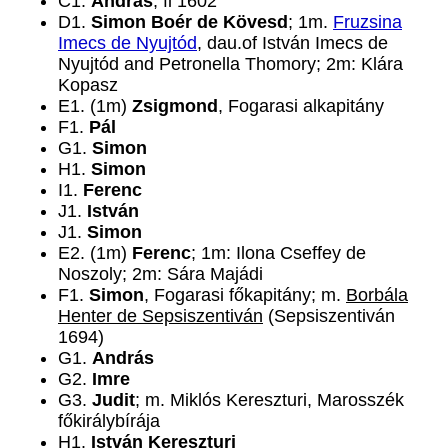
C1.
András
, fl 1602
D1.
Simon Boér de Kövesd
; 1m.
Fruzsina
Imecs de Nyujtód
, dau.of István Imecs de
Nyujtód and Petronella Thomory; 2m: Klára
Kopasz
E1. (1m)
Zsigmond
, Fogarasi alkapitány
F1.
Pál
G1.
Simon
H1.
Simon
I1.
Ferenc
J1.
István
J1.
Simon
E2. (1m)
Ferenc
; 1m: Ilona Cseffey de
Noszoly; 2m: Sára Majádi
F1.
Simon
, Fogarasi főkapitány; m.
Borbála
Henter de Sepsiszentiván
(­Sepsiszentiván
1694)
G1.
András
G2.
Imre
G3.
Judit
; m. Miklós Kereszturi, Marosszék
főkirálybírája
H1.
István Kereszturi