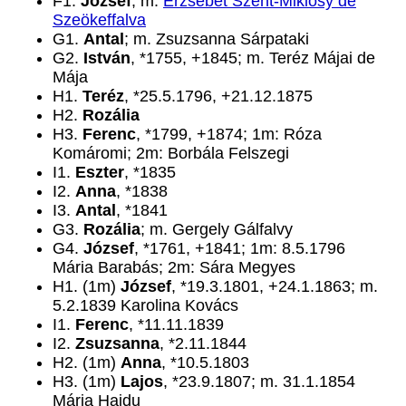
F1.
József
; m.
Erzsébet Szent-Miklósy de
Szeökeffalva
G1.
Antal
; m. Zsuzsanna Sárpataki
G2.
István
, *1755, +1845; m. Teréz Májai de
Mája
H1.
Teréz
, *25.5.1796, +21.12.1875
H2.
Rozália
H3.
Ferenc
, *1799, +1874; 1m: Róza
Komáromi; 2m: Borbála Felszegi
I1.
Eszter
, *1835
I2.
Anna
, *1838
I3.
Antal
, *1841
G3.
Rozália
; m. Gergely Gálfalvy
G4.
József
, *1761, +1841; 1m: 8.5.1796
Mária Barabás; 2m: Sára Megyes
H1. (1m)
József
, *19.3.1801, +24.1.1863; m.
5.2.1839 Karolina Kovács
I1.
Ferenc
, *11.11.1839
I2.
Zsuzsanna
, *2.11.1844
H2. (1m)
Anna
, *10.5.1803
H3. (1m)
Lajos
, *23.9.1807; m. 31.1.1854
Mária Hajdu