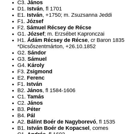
C3.
János
D1.
István
, fl 1701
E1.
István
, +1750; m. Zsuzsanna Jeddi
F1.
József
F2.
Sámuel Récsey de Récse
G1.
József
; m. Erzsébet Kapronczai
H1.
Ádám Récsey de Récse
, cr Baron 1835
*Dicsőszentmárton, +26.10.1852
G2.
Sándor
G3.
Sámuel
G4.
Károly
F3.
Zsigmond
E2.
Ferenc
F1.
István
B2.
János
, fl 1584-1606
C1.
Tamás
C2.
János
B3.
Péter
B4.
Pál
A2.
Bálint Boér de Nagyborevó
, fl 1535
B1.
István Boér de Kopacsel
, comes