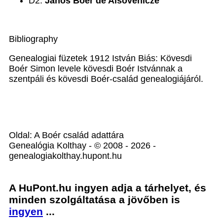
D2.
János Boér de Alsóvenicze
Bibliography
Genealogiai füzetek 1912 István Biás: Kövesdi
Boér Simon levele kövesdi Boér Istvánnak a
szentpáli és kövesdi Boér-család genealogiájáról.
Oldal: A Boér család adattára
Genealógia Kolthay - © 2008 - 2026 -
genealogiakolthay.hupont.hu
A HuPont.hu ingyen adja a tárhelyet, és
minden szolgáltatása a jövőben is
ingyen
...