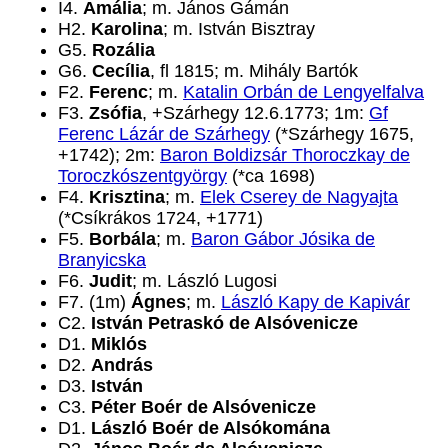
I4.
Amália
; m. János Gámán
H2.
Karolina
; m. István Bisztray
G5.
Rozália
G6.
Cecília
, fl 1815; m. Mihály Bartók
F2.
Ferenc
; m.
Katalin Orbán de Lengyelfalva
F3.
Zsófia
, +Szárhegy 12.6.1773; 1m:
Gf
Ferenc Lázár de Szárhegy
(*Szárhegy 1675,
+1742); 2m:
Baron Boldizsár Thoroczkay de
Toroczkószentgyörgy
(*ca 1698)
F4.
Krisztina
; m.
Elek Cserey de Nagyajta
(*Csíkrákos 1724, +1771)
F5.
Borbála
; m.
Baron Gábor Jósika de
Branyicska
F6.
Judit
; m. László Lugosi
F7. (1m)
Ágnes
; m.
László Kapy de Kapivár
C2.
István Petraskó de Alsóvenicze
D1.
Miklós
D2.
András
D3.
István
C3.
Péter Boér de Alsóvenicze
D1.
László Boér de Alsókomána