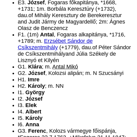
E3.
József
, Fogaras főkapitánya, *1668,
+1731; 1m. Borbála Keresztúry (+1732),
dau.of Mihály Keresztury de Berekeresztur
and Judit Jármy de Magyardellő; 2m: Ágnes
Olasz de Benczencz
F1. (1m)
Antal
, Fogaras alkapitánya, *1716,
+1789; m.
Erzsébet Sándor de
Csíkszentmihály
(+1779), dau.of Péter Sándor
de Csíkszentmihályand Júlia Székely de
Lisznyó et Kilyén
G1.
Klára
; m.
Antal Mikó
G2.
József
, Kolozsi alipán; m. N Szucsányi
H1.
Imre
H2.
Károly
; m. NN
I1.
György
I2.
József
I3.
Elek
I4.
Albert
I5.
Károly
I6.
Anna
G3.
Ferenc
, Kolozs vármegye főispánja,