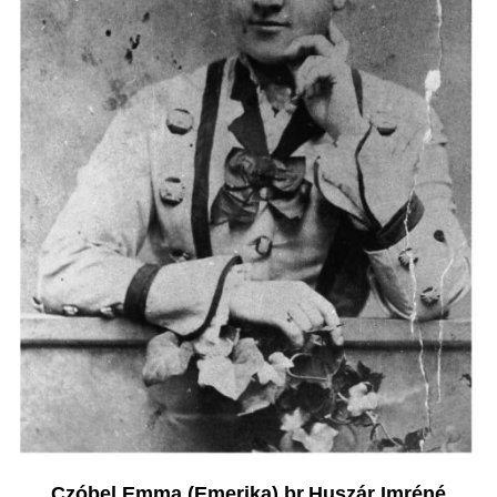
Czóbel Emma (Emerika),br.Huszár Imréné