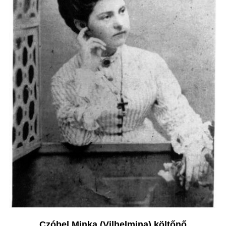
Czóbel Minka (Vilhelmina) költőnő