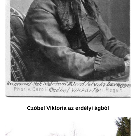
Czóbel Viktória az erdélyi ágból