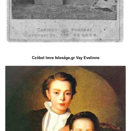
Czóbel Imre felesége,gr Vay Evelinne