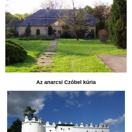
Az anarcsi Czóbel kúria