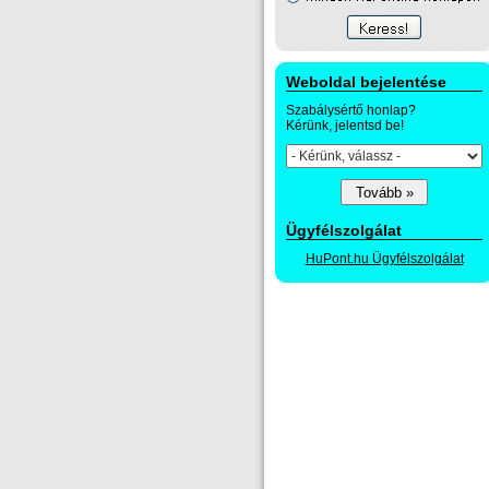
Weboldal bejelentése
Szabálysértő honlap?
Kérünk, jelentsd be!
Ügyfélszolgálat
HuPont.hu Ügyfélszolgálat