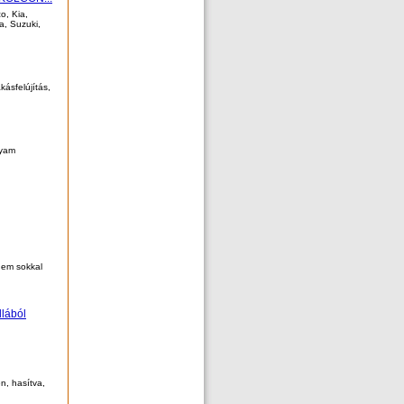
o, Kia,
a, Suzuki,
ásfelújítás,
lyam
anem sokkal
llából
n, hasítva,