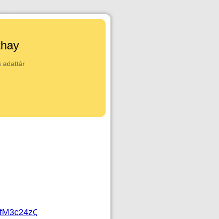
thay
 adattár
UwRfM3c24zQWaEkaRMz/view?