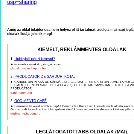
usp=sharing
Amíg az oldal tulajdonosa nem helyez el itt tartalmat, addig a mai napi legl
oldalak listája jelenik meg!
KIEMELT, REKLÁMMENTES OLDALAK
1.
Hobbyból pénzt keresni?
► internetes munkák gyöngyszemei
globaldomains.hupont.hu
2.
PRODUCATOR DE GARDURI KOTAJ
► GARDUL DIN PLASĂ DE SÂRMĂ ESTE CEL MAI IEFTIN GARD DIN LUME. LA NOI G
ELEMENTELE NECESARE, DE LA A LA Z. ŞI CE ESTE MAI IMPORTANT : TOTUL LA P
PRODUCĂTOR !
gard.hupont.hu
3.
GODIMENTO CAFÉ
► Semiramis kávéval szebb a nap! A Boráros téri Duna Ház 1. emeletén található kávézó
Ön nyugodt és múlt századi hangulatot idéző környezetben élvezhesse a kávézás pillanat
godimento.hupont.hu
LEGLÁTOGATOTTABB OLDALAK (MAI).