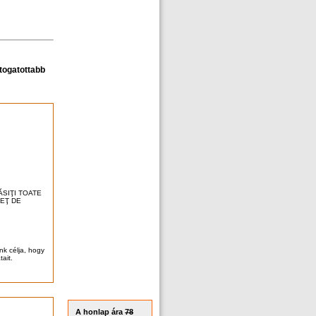
átogatottabb
ĂSIŢI TOATE
REŢ DE
nk célja, hogy
ait.
A honlap ára
78