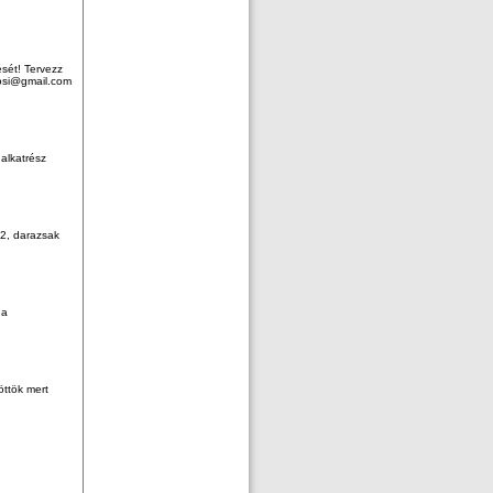
sét! Tervezz
yosi@gmail.com
 alkatrész
2, darazsak
 a
ttök mert