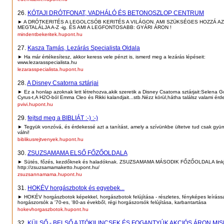
26.
KÓTAJI DRÓTFONAT, VADHÁLÓ ÉS BETONOSZLOP CENTRUM
► A DRÓTKERITÉS A LEGOLCSÓB KERITÉS A VILÁGON. AMI SZÜKSÉGES HOZZÁ A
MEGTALÁLJA A-Z -ig. ÉS AMI A LEGFONTOSABB: GYÁRI ÁRON !
mindentbekeritek.hupont.hu
27.
Kasza Tamás, Lezárás Specialista Oldala
► Ha már értékesítesz, akkor keress vele pénzt is, ismerd meg a lezárás lépéseit:
www.lezarasspecialista.hu
lezarasspecialista.hupont.hu
28.
A Disney Csatorna sztárjai
► Ez a honlap azoknak lett létrehozva,akik szeretik a Disney Csatorna sztárjait:Selena 
Cyrus-t,A H2O-ból Emma Cleo és Rikki kalandjait...stb.Nézz körül,hátha találsz valami érd
pvivi.hupont.hu
29.
fejtsd meg a BIBLIÁT :-) :-)
► Tegyük vonzóvá, és érdekessé azt a tanítást, amely a szívünkbe ültetve tud csak gy
válni!
biblikusrejtvenyek.hupont.hu
30.
ZSUZSAMAMA ELSŐ FŐZŐOLDALA
► Sütés, főzés, kezdőknek és haladóknak. ZSUZSAMAMA MÁSODIK FŐZŐOLDALA linkj
http://zsuzsamamaketto.hupont.hu/
zsuzsannamama.hupont.hu
31.
HOKÉV horgászbotok és egyebek...
► HOKÉV horgászbotok képekkel, horgászbotok felújítása - részletes, fényképes leírássa
horgászorsók a '70-es, '80-as évekből, régi horgászorsók felújítása, karbantartása
hokevhorgaszbotok.hupont.hu
32.
KÜLSŐ - BELSŐ AJTÓKILINCSEK ÉS FOGANTYÚK AKCIÓS ÁRON MIS