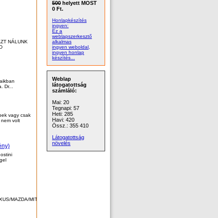
500
helyett MOST
0 Ft.
Honlapkészítés
ingyen:
Ez a
weblapszerkesztő
AZT NÁLUNK
alkalmas
D
ingyen weboldal,
ingyen honlap
készítés...
Weblap
saikban
látogatottság
 Dr...
számláló:
Mai: 20
Tegnapi: 57
Heti: 285
ppek vagy csak
Havi: 420
 nem volt
Össz.: 355 410
Látogatottság
növelés
ény)
ostini
gel
EXUS/MAZDA/MITSUBISHI/NISSAN/PEUGEOT/RENAULT/SAAB/SEAT/SKODA/VW