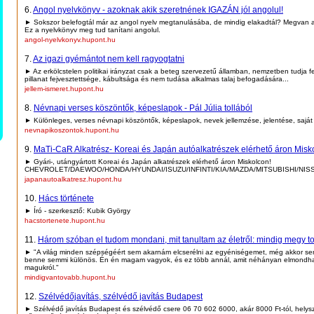
6.
Angol nyelvkönyv - azoknak akik szeretnének IGAZÁN jól angolul!
► Sokszor belefogtál már az angol nyelv megtanulásába, de mindig elakadtál? Megvan 
Ez a nyelvkönyv meg tud tanítani angolul.
angol-nyelvkonyv.hupont.hu
7.
Az igazi gyémántot nem kell ragyogtatni
► Az erkölcstelen politikai irányzat csak a beteg szervezetű államban, nemzetben tudja fel
pillanat fejvesztettsége, kábultsága és nem tudása alkalmas talaj befogadására...
jellem-ismeret.hupont.hu
8.
Névnapi verses köszöntők, képeslapok - Pál Júlia tollából
► Különleges, verses névnapi köszöntők, képeslapok, nevek jellemzése, jelentése, saját
nevnapikoszontok.hupont.hu
9.
MaTi-CaR Alkatrész- Koreai és Japán autóalkatrészek elérhető áron Misk
► Gyári-, utángyártott Koreai és Japán alkatrészek elérhető áron Miskolcon!
CHEVROLET/DAEWOO/HONDA/HYUNDAI/ISUZU/INFINTI/KIA/MAZDA/MITSUBISHI/NI
japanautoalkatresz.hupont.hu
10.
Hács története
► Író - szerkesztő: Kubik György
hacstortenete.hupont.hu
11.
Három szóban el tudom mondani, mit tanultam az életről: mindig megy t
► "A világ minden szépségéért sem akarnám elcserélni az egyéniségemet, még akkor se
benne semmi különös. Én én magam vagyok, és ez több annál, amit néhányan elmondh
magukról."
mindigvantovabb.hupont.hu
12.
Szélvédőjavítás, szélvédő javítás Budapest
► Szélvédő javítás Budapest és szélvédő csere 06 70 602 6000, akár 8000 Ft-tól, helysz