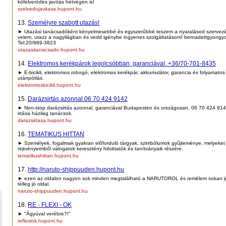
kőfelverődés javítás hétvégén is!
szelvedojavitasa.hupont.hu
13.
Személyre szabott utazás!
► Utazási tanácsadóként kényelmesebbé és egyszerűbbé teszem a nyaralásod szervezé
velem, utazz a nagyilágban és vedd igénybe ingyenes szolgáltatásom! bernadettgyong
Tel:20/989-3823
utazasitanacsado.hupont.hu
14.
Elektromos kerékpárok legolcsóbban, garanciával. +36/70-701-8435
► E-bicikli, elektromos robogó, elektromos kerékpár, akkumulátor, garancia és folyamatos
utánpótlás.
elektromosbicikli.hupont.hu
15.
Darázsirtás azonnal 06 70 424 9142
► Non-stop darázsirtás azonnal, garanciával Budapesten és országosan, 06 70 424 914
irtása házilag tanácsok.
darazsirtasa.hupont.hu
16.
TEMATIKUS HITTAN
► Személyek, fogalmak gyakran előforduló tárgyak, szimbólumok gyűjteménye, melyeket
rejtvényeimből válogatok keresztény hitoktatók és tanítványaik részére.
tematikushittan.hupont.hu
17.
http://naruto-shippuuden.hupont.hu
► ezen az oldalon nagyon sok minden megtalálható a NARUTOROL és remélem sokan jö
télleg jó oldal.
naruto-shippuuden.hupont.hu
18.
RE - FLEXI - OK
► "Ágyúval verébre?!"
reflexiok.hupont.hu