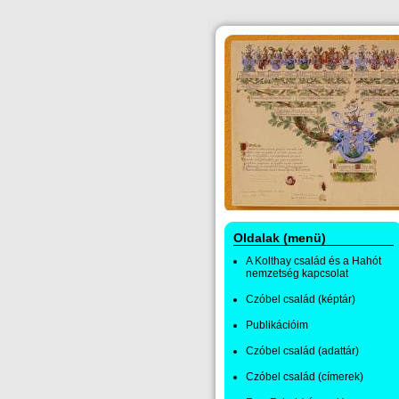
Oldalak (menü)
A Kolthay család és a Hahót
nemzetség kapcsolat
Czóbel család (képtár)
Publikációim
Czóbel család (adattár)
Czóbel család (címerek)