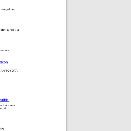
a megoldás!
ütni a fejét, a
 versek
olcon
SSAN/TOYOTA
ovább.
m, ha nincs
atnak
íni