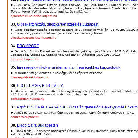
► Audi, BMW, Chevrolet, Citroen, Dacia, Daewoo, Fiat, Ford, Honda, Hyundai, Isuzu, Ivec
Lancia, Mazda, Mercedes, Mitsubishi, Nissan, Opel, Peugeot, Renault, Saab, Seat, Skod
Toyota, Volvo, VW minden, autótípushoz és márkához!!!
ajtokilincs-kulso-belso.hupont.hu
33.
Gipszkartonozás, gipszkarton szerelés Budapest
► Olcsó gipszkartonozás, gipszkarton szerelés Budapest környékén +36 70 282-8829, lak
szobafestés, gipszkarton álmennyezet készítés, tisztasági festés.
gipszkartonszerelese.hupont.hu
34.
PRO-SPORT
► Bács-Kun Sport - Bácsalmás, Kunbaja és környéke sportja - folytatás: 2011./XVI. évfo
Labdarúgás, Kézilabda, Asztalitenisz, Cselgáncs, Diáksport, BSC 1913-2013.
pro-sport.hupont.hu
35.
hirességek - titkok s minden ami a hirességekhez kapcsolódik
► itt mindent megtudhatsz a hírességekről és képeket nézhetsz
hiressegektitkok.hupont.hu
36.
C S I L L A G K R I S T Á L Y
► Útkereső - nem emberi testben élő lények vagyunk spirituális lelki tapasztalatokkal, h
inkább spirituális lények emberi testben és emberi tapasztalatokkal
csillagkristaly.hupont.hu
37.
A gróf BREDA és a VÁSÁRHELYI család genealógiája - Gyevnár Erika to
► A múlt poros polcain kutatva néhol mégis megcsillan egy név, egy homályos emlék...
countess.hupont.hu
38.
Eladó tüzifa Budapesten
► Eladó tüzifa Budapesten házhozszállítással, akác, bükk, gyertyán, tölgy tüzifa méterbe
kalodázva 06 70 410 7499.