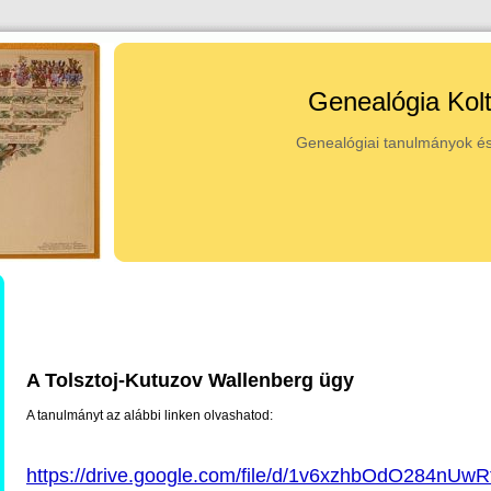
Genealógia Kol
Genealógiai tanulmányok és
A Tolsztoj-Kutuzov Wallenberg ügy
A tanulmányt az alábbi linken olvashatod:
https://drive.google.com/file/d/1v6xzhbOdO284n