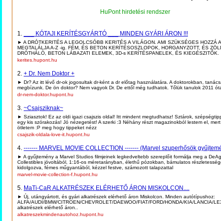
HuPont hirdetési rendszer
1.
___ KÓTAJI KERÍTÉSGYÁRTÓ ___ MINDEN GYÁRI ÁRON !!!
► A DRÓTKERITÉS A LEGOLCSÓBB KERITÉS A VILÁGON. AMI SZÜKSÉGES HOZZÁ 
MEGTALÁLJA A-Z -ig. FÉM, ÉS BETON KERÍTÉSOSZLOPOK, HORGANYZOTT, ÉS ZÖL
DRÓTHÁLÓ, BETON LÁBAZATI ELEMEK, 3D-s KERÍTÉSPANELEK, ÉS KIEGÉSZITŐK.
kerites.hupont.hu
2.
+ Dr. Nem Doktor +
► Dr? Az itt lévő dr-ok jogosultak dr-ként a dr előtag használatára. A doktorokban, tanác
megbízunk. De ön doktor? Nem vagyok Dr. De ettől még tudhatok. Tőlük tanulok 2011 óta.
dr-nem-doktor.hupont.hu
3.
~Csajsziknak~
► Sziasztok! Ez az oldi igazi csajszis oldal! Itt mindent megtudhatsz! Sztárok, szépségti
egy kis szórakozás! Jó nézegetést! A szerki :3 Néhány részt magazinokból lestem el, mert
ötletem :P meg hogy tippeket nézz
csajszik-oldala-love-it.hupont.hu
4.
------- MARVEL MOVIE COLLECTION ------- (Marvel szuperhősök gyűjtem
► A gyűjtemény a Marvel Studios filmjeinek legkedveltebb szereplőit formálja meg a DeAg
Collestibles jóvoltából, 1:16-os méretarányban, élethű pózokban, bámulatos részletesség
kidolgozva, fémes műgyantából, kézzel festve, számozott talapzattal
marvel-movie-collection-f.hupont.hu
5.
MaTi-CaR ALKATRÉSZEK ELÉRHETŐ ÁRON MISKOLCON....
► Új, utángyártott, és gyári alkatrészek elérhető áron Miskolcon. Minden autótípushoz:
ALFA/AUDI/BMW/CITROEN/CHEVROLET/DAEWOO/FIAT/FORD/HONDA/KIA/LANCIA/L
alkatrészek elérhető áron..
alkatreszekmindenautohoz.hupont.hu