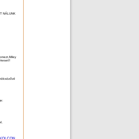
ZT NÁLUNK
Gomezt,Miley
ekeset!!
ümölcsözővé
e:
l,
KOLCON...