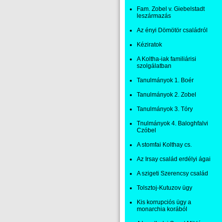
Fam. Zobel v. Giebelstadt
leszármazás
Az ényi Dömötör családról
Kéziratok
A Koltha-iak familiárisi
szolgálatban
Tanulmányok 1. Boér
Tanulmányok 2. Zobel
Tanulmányok 3. Tóry
Tnulmányok 4. Baloghfalvi
Czóbel
A stomfai Kolthay cs.
Az Irsay család erdélyi ágai
A szigeti Szerencsy család
Tolsztoj-Kutuzov ügy
Kis korrupciós ügy a
monarchia korából