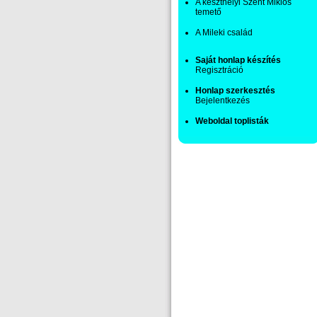
A keszthelyi Szent Miklós
temető
A Mileki család
Saját honlap készítés
Regisztráció
Honlap szerkesztés
Bejelentkezés
Weboldal toplisták