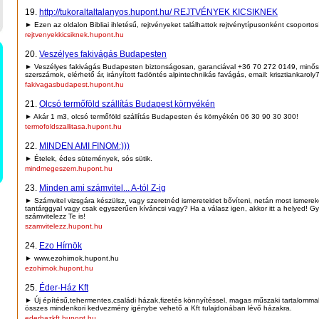
19.
http://tukoraltaltalanyos.hupont.hu/ REJTVÉNYEK KICSIKNEK
► Ezen az oldalon Bibliai ihletésű, rejtvényeket találhattok rejtvénytípusonként csoportos
rejtvenyekkicsiknek.hupont.hu
20.
Veszélyes fakivágás Budapesten
► Veszélyes fakivágás Budapesten biztonságosan, garanciával +36 70 272 0149, minős
szerszámok, elérhető ár, irányított fadöntés alpintechnikás favágás, email: krisztiankaro
fakivagasbudapest.hupont.hu
21.
Olcsó termőföld szállítás Budapest környékén
► Akár 1 m3, olcsó termőföld szállítás Budapesten és környékén 06 30 90 30 300!
termofoldszallitasa.hupont.hu
22.
MINDEN AMI FINOM:)))
► Ételek, édes sütemények, sós sütik.
mindmegeszem.hupont.hu
23.
Minden ami számvitel... A-tól Z-ig
► Számvitel vizsgára készülsz, vagy szeretnéd ismereteidet bővíteni, netán most ismere
tantárggyal vagy csak egyszerűen kíváncsi vagy? Ha a válasz igen, akkor itt a helyed! Gy
számvitelezz Te is!
szamvitelezz.hupont.hu
24.
Ezo Hírnök
► www.ezohirnok.hupont.hu
ezohirnok.hupont.hu
25.
Éder-Ház Kft
► Új építésű,tehermentes,családi házak,fizetés könnyítéssel, magas műszaki tartalomma
összes mindenkori kedvezmény igénybe vehető a Kft tulajdonában lévő házakra.
ederhazkft.hupont.hu