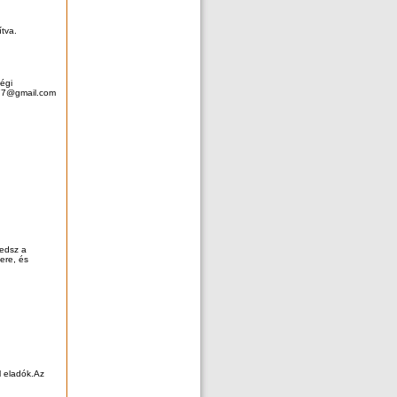
ítva.
égi
ly77@gmail.com
kedsz a
ere, és
l eladók.Az